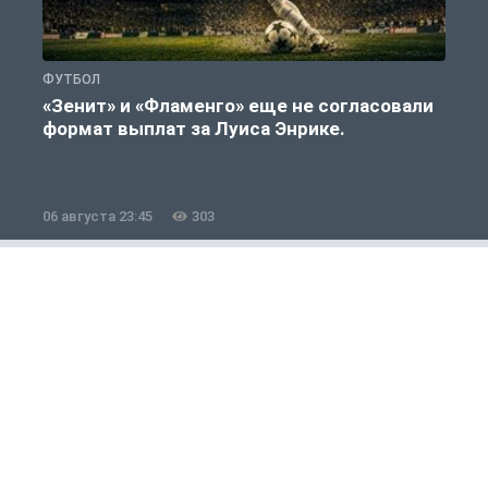
ФУТБОЛ
Ф
«Зенит» и «Фламенго» еще не согласовали
формат выплат за Луиса Энрике.
«
06 августа 23:45
303
0
Новости Спорта
1 из 12