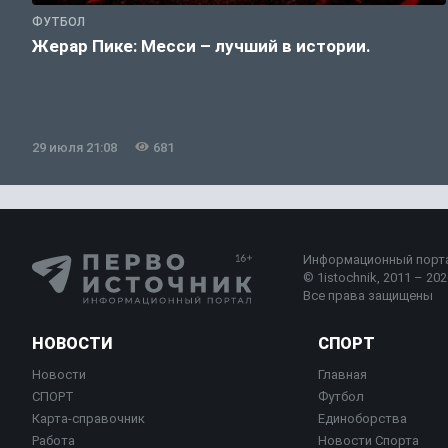
ФУТБОЛ
Жерар Пике: Месси – лучший в истории.
29 июля 21:08
681
Информационный порт
© 1istochnik, 2011 – 2026
Все права защищены
НОВОСТИ
СПОРТ
Новости
Главная
СПОРТ
Футбол
Карта-справочник
Единоборства
Работа
Новости Спорта