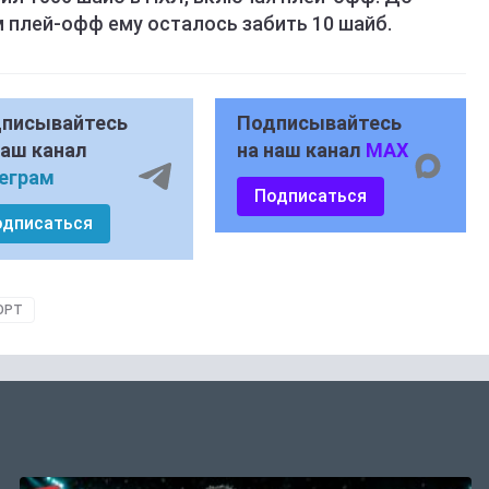
м плей-офф ему осталось забить 10 шайб.
писывайтесь
Подписывайтесь
наш канал
на наш канал
MAX
еграм
Подписаться
одписаться
ОРТ