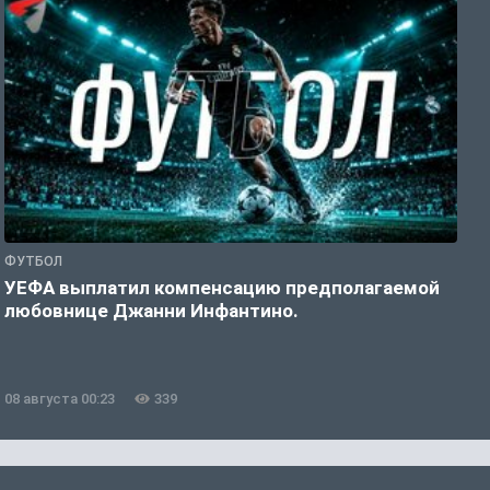
ФУТБОЛ
Ф
УЕФА выплатил компенсацию предполагаемой
«
любовнице Джанни Инфантино.
08 августа 00:23
339
0