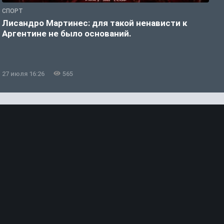
СПОРТ
С
Лисандро Мартинес: для такой ненависти к
И
Аргентине не было оснований.
а
27 июля 16:26
565
2