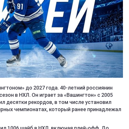
нгтоном» до 2027 года. 40-летний россиянин
езон в НХЛ. Он играет за «Вашингтон» с 2005
бил десятки рекордов, в том числе установил
лярных чемпионатах, который ранее принадлежал
ил 1006 шайб в НХЛ, включая плей-офф. До