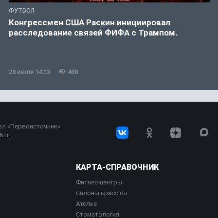
ФУТБОЛ
Конгрессмен США Раскин инициировал
расследование связей ФИФА с Трампом.
28 июля 14:33
488
ал «Первоисточник»
 гг.
КАРТА-СПРАВОЧНИК
Фитнес-центры
Салоны красоты
Ателье
Стоматология