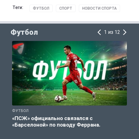
Теги:
ФУТБОЛ
СПОРТ
НОВОСТИ СПОРТА
Футбол
1 из 12
ФУТБОЛ
С
«ПСЖ» официально связался с
У
«Барселоной» по поводу Феррана.