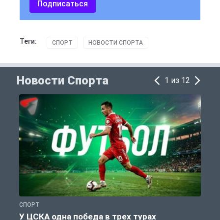
Подписаться
Теги:
СПОРТ
НОВОСТИ СПОРТА
Новости Спорта
1 из 12
СПОРТ
С
У ЦСКА одна победа в трех турах