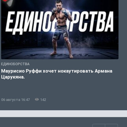
ЕДИНОБОРСТВА
Е
Маурисио Руффи хочет нокаутировать Армана
Д
Царукяна.
U
06 августа 16:47
142
0