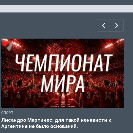
СПОРТ
С
Лисандро Мартинес: для такой ненависти к
И
Аргентине не было оснований.
а