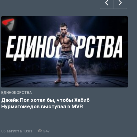
ЕДИНОБОРСТВА
Е
Джейк Пол хотел бы, чтобы Хабиб
У
Нурмагомедов выступал в MVP.
05 августа 13:01
347
0