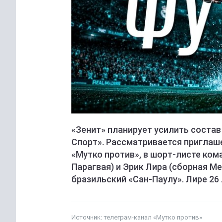
«Зенит» планирует усилить соста
Спорт». Рассматривается приглаше
«Мутко против», в шорт-листе ко
Парагвая) и Эрик Лира (сборная Ме
бразильский «Сан-Паулу». Лире 26 
Источник:
телеграм-канал «Мутко против»