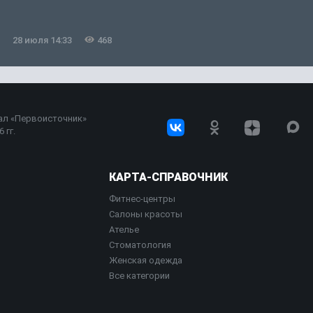
28 июля 14:33
468
ал «Первоисточник»
 гг.
КАРТА-СПРАВОЧНИК
Фитнес-центры
Салоны красоты
Ателье
Стоматология
Женская одежда
Все категории