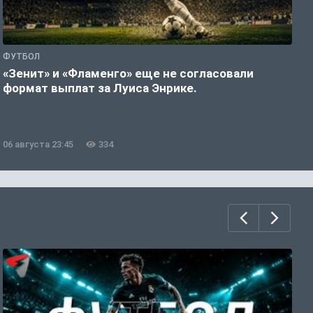
ФУТБОЛ
Ф
«Зенит» и «Фламенго» еще не согласовали
М
формат выплат за Луиса Энрике.
С
06 августа 23:45
334
0