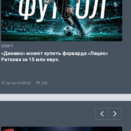
СПОРТ
С
«Динамо» может купить форварда «Лацио»
С
Раткова за 15 млн евро.
к
з
07 августа 09:53
226
0