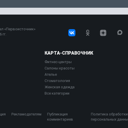
ал «Первоисточник»
 гг.
КАРТА-СПРАВОЧНИК
Фитнес-центры
Салоны красоты
Ателье
Стоматология
Женская одежда
Все категории
ция
Рекламодателям
Публикация
Политика обработки
комментариев
персональных данны