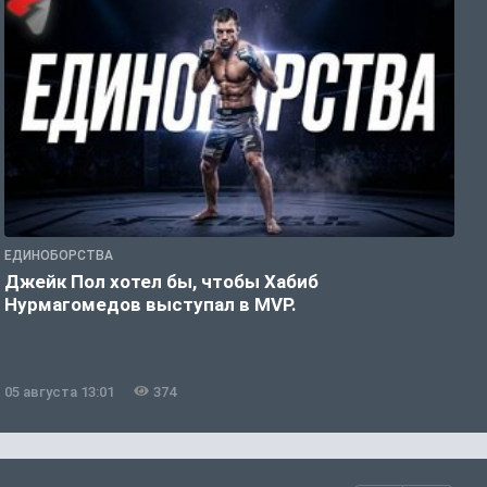
ЕДИНОБОРСТВА
Е
Джейк Пол хотел бы, чтобы Хабиб
У
Нурмагомедов выступал в MVP.
05 августа 13:01
374
0