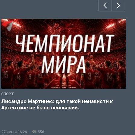
СПОРТ
С
Лисандро Мартинес: для такой ненависти к
И
Аргентине не было оснований.
а
27 июля 16:26
556
2