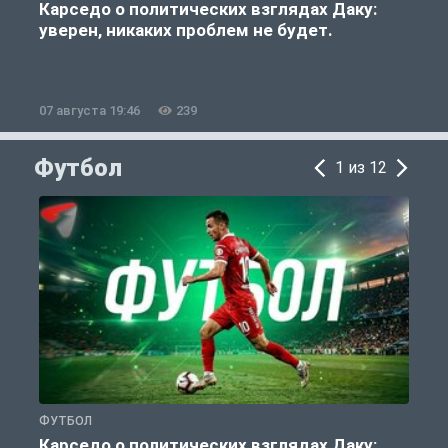
Карседо о политических взглядах Даку:
уверен, никаких проблем не будет.
«
07 августа 19:46
239
0
Футбол
1 из 12
ФУТБОЛ
С
Карседо о политических взглядах Даку: