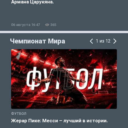
Армана Царукяна.
б
06 августа 16:47
365
0
Чемпионат Мира
1 из 12
ФУТБОЛ
Ф
Жерар Пике: Месси – лучший в истории.