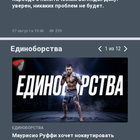
уверен, никаких проблем не будет.
«
07 августа 19:46
239
0
Единоборства
1 из 12
ЕДИНОБОРСТВА
Е
Маурисио Руффи хочет нокаутировать