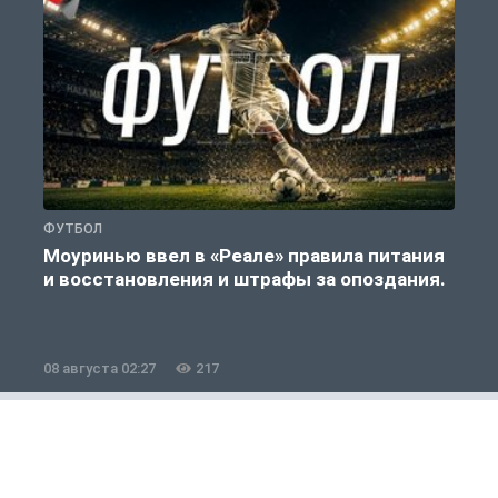
ФУТБОЛ
Ф
Моуринью ввел в «Реале» правила питания
и восстановления и штрафы за опоздания.
е
08 августа 02:27
217
0
Футбол
1 из 12