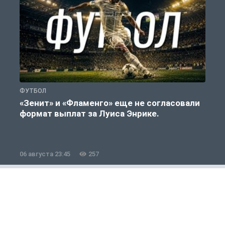
ФУТБОЛ
Ф
«Зенит» и «Фламенго» еще не согласовали
формат выплат за Луиса Энрике.
«
06 августа 23:45
257
0
Футбол
1 из 12