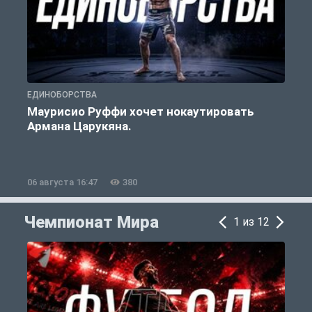
ЕДИНОБОРСТВА
Е
Маурисио Руффи хочет нокаутировать
Армана Царукяна.
б
06 августа 16:47
380
0
Чемпионат Мира
1 из 12