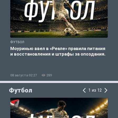
ФУТБОЛ
Ф
Моуринью ввел в «Реале» правила питания
и восстановления и штрафы за опоздания.
е
08 августа 02:27
289
0
Футбол
1 из 12