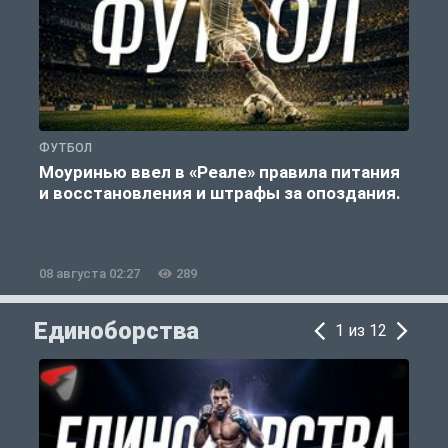
ФУТБОЛ
Ф
Моуринью ввел в «Реале» правила питания
и восстановления и штрафы за опоздания.
е
08 августа 02:27
289
0
Единоборства
1 из 12