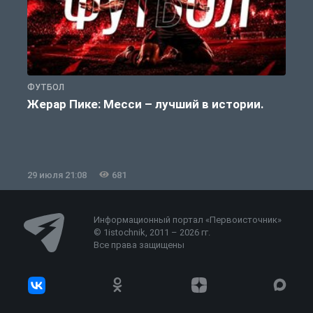
ФУТБОЛ
Ф
Жерар Пике: Месси – лучший в истории.
29 июля 21:08
681
2
Информационный портал «Первоисточник»
© 1istochnik, 2011 – 2026 гг.
Все права защищены