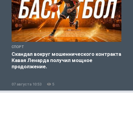
СПОРТ
С
Скандал вокруг мошеннического контракта
Кавая Ленарда получил мощное
Р
продолжение.
07 августа 10:53
5
0
Футбол
1 из 12