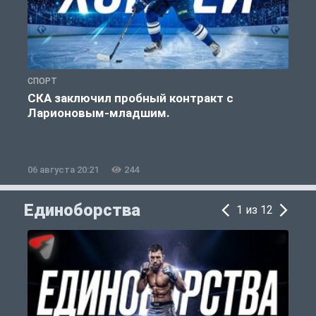
СПОРТ
Ф
СКА заключил пробный контракт с
Ларионовым-младшим.
Ч
06 августа 20:21
244
0
Единоборства
1 из 12