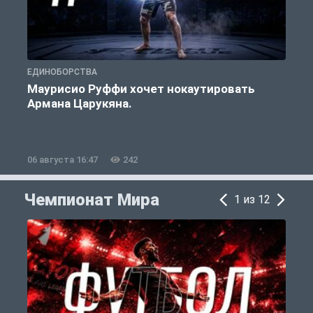
ЕДИНОБОРСТВА
Е
Маурисио Руффи хочет нокаутировать
Армана Царукяна.
б
06 августа 16:47
242
0
Чемпионат Мира
1 из 12