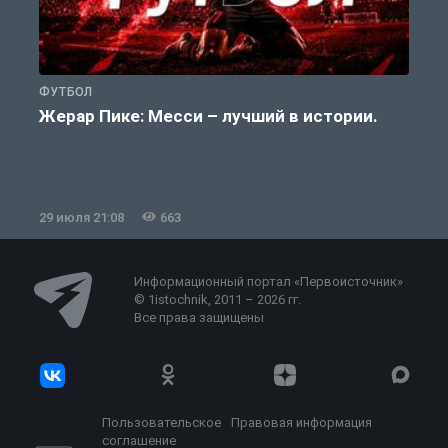
ФУТБОЛ
Ф
Жерар Пике: Месси – лучший в истории.
29 июля 21:08
663
2
Информационный портал «Первоисточник»
© 1istochnik, 2011 – 2026 гг.
Все права защищены
Пользовательское
Правовая информация
соглашение