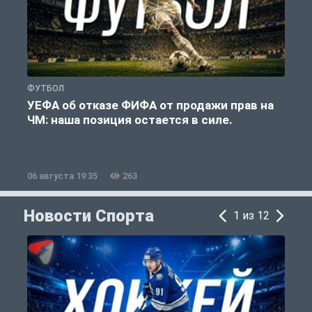
ФУТБОЛ
Ф
УЕФА об отказе ФИФА от продажи прав на
ЧМ: наша позиция остается в силе.
06 августа 19:35
263
0
Новости Спорта
1 из 12