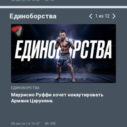
Единоборства
1 из 12
ЕДИНОБОРСТВА
Е
Маурисио Руффи хочет нокаутировать
Армана Царукяна.
б
06 августа 16:47
385
0