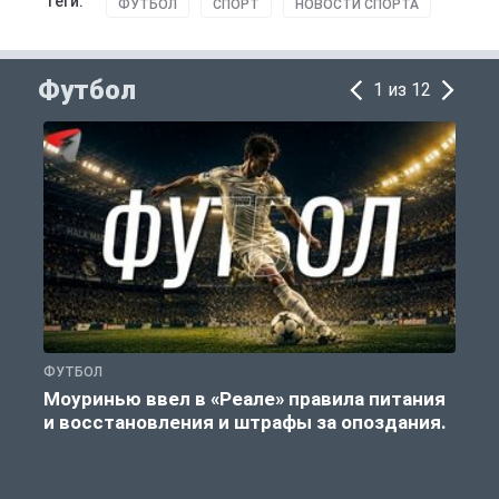
Теги:
ФУТБОЛ
СПОРТ
НОВОСТИ СПОРТА
Футбол
1 из 12
ФУТБОЛ
Ф
Моуринью ввел в «Реале» правила питания
и восстановления и штрафы за опоздания.
е