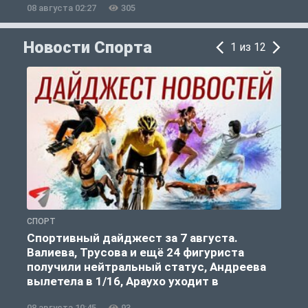
08 августа 02:27
305
0
Новости Спорта
1 из 12
СПОРТ
Ф
Спортивный дайджест за 7 августа.
Валиева, Трусова и ещё 24 фигуриста
получили нейтральный статус, Андреева
вылетела в 1/16, Араухо уходит в
«Ливерпуль»
08 августа 10:45
93
0