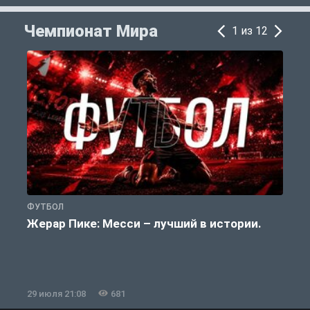
Чемпионат Мира
1 из 12
ФУТБОЛ
Ф
Жерар Пике: Месси – лучший в истории.
29 июля 21:08
681
2