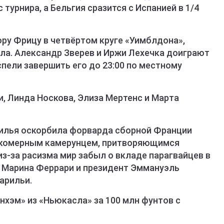
турнира, а Бельгия сразится с Испанией в 1/4
ору Фрицу в четвёртом круге «Уимблдона»,
ла. Александр Зверев и Иржи Лехечка доиграют
успели завершить его до 23:00 по местному
 Линда Носкова, Элиза Мертенс и Марта
рилья оскорбила форварда сборной Франции
сокомерным камерунцем, притворяющимся
из-за расизма мир забыл о вкладе парагвайцев в
 Марина Феррари и президент Эммануэль
арильи.
енхэм» из «Ньюкасла» за 100 млн фунтов с