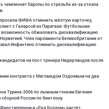
ь чемпионат Европы по стрельбе из-за отказа
в.
опросила ФИФА отменить жёлтую карточку,
ликт с Галарсой из Парагвая. Футбольная
т возможность обжаловать дисквалификацию
Норвегией. Член парламента Великобритании от
ризвал Инфантино отменить дисквалификацию
 кандидатов на пост тренера Нидерландов после
сании контракта с Магомедом Оздоевым на два
она Турина-2006 по лыжным гонкам Евгения
сборной России по биатлону.
Ферстаппеном и «Ред Буллом» растёт.