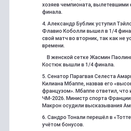
хозяев чемпионата, вылетевшими с 
финала.
4. Александр Бублик уступил Тэйл
Флавио Коболли вышел в 1/4 фина
свой матч во вторник, так как не 
времени.
В женской сетке Жасмин Паолини,
Костюк вышли в 1/4 финала.
5. Сенатор Парагвая Селеста Ама
Килиана Мбаппе, назвав его «вы
французом». Мбаппе ответил, что 
ЧМ-2026. Министр спорта Франции
Макрон осудили высказывания Ам
6. Сандро Тонали перешёл в «Тотт
учётом бонусов.