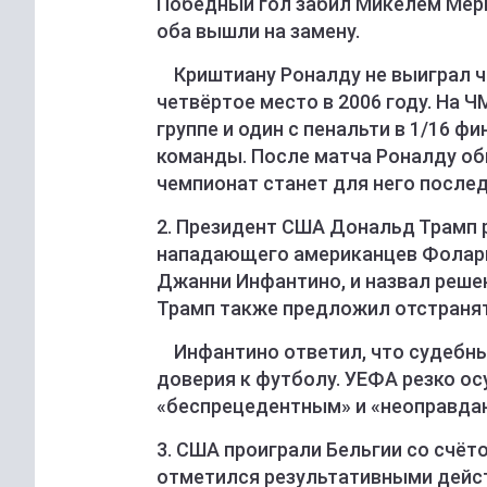
Победный гол забил Микелем Мерин
оба вышли на замену.
Криштиану Роналду не выиграл ч
четвёртое место в 2006 году. На Ч
группе и один с пенальти в 1/16 
команды. После матча Роналду обн
чемпионат станет для него после
2. Президент США Дональд Трамп 
нападающего американцев Фоларин
Джанни Инфантино, и назвал реше
Трамп также предложил отстранять
Инфантино ответил, что судебны
доверия к футболу. УЕФА резко о
«беспрецедентным» и «неоправда
3. США проиграли Бельгии со счёто
отметился результативными дейс