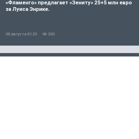
«Фламенго» предлагает «Зениту» 25+5 млн евро
за Луиса Энрике.
08 августа 01:23
300