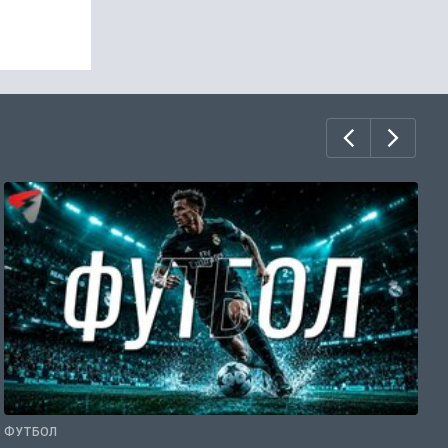
ФУТБОЛ
Ф