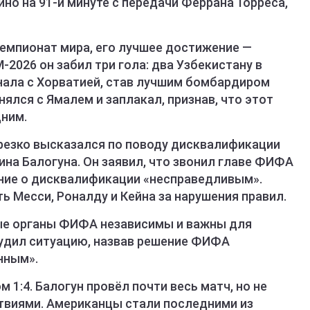
о на 91-й минуте с передачи Феррана Торреса,
емпионат мира, его лучшее достижение —
М-2026 он забил три гола: два Узбекистану в
финала с Хорватией, став лучшим бомбардиром
ялся с Ямалем и заплакал, признав, что этот
дним.
резко высказался по поводу дисквалификации
а Балогуна. Он заявил, что звонил главе ФИФА
ние о дисквалификации «несправедливым».
 Месси, Роналду и Кейна за нарушения правил.
е органы ФИФА независимы и важны для
судил ситуацию, назвав решение ФИФА
нным».
м 1:4. Балогун провёл почти весь матч, но не
твиями. Американцы стали последними из