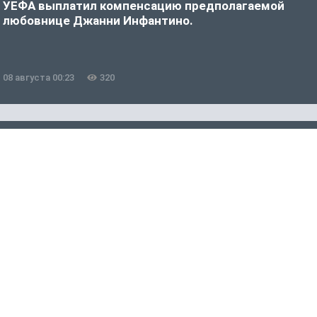
УЕФА выплатил компенсацию предполагаемой
«
любовнице Джанни Инфантино.
08 августа 00:23
320
0