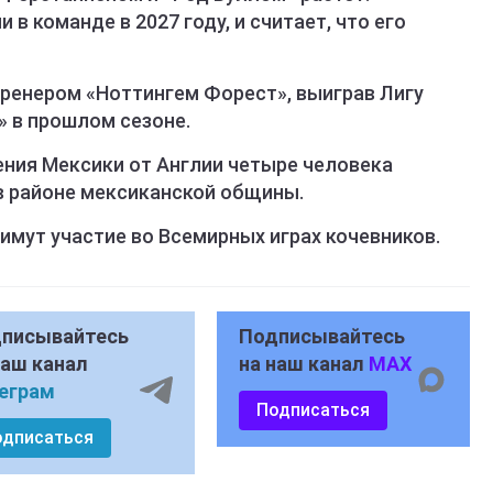
 в команде в 2027 году, и считает, что его
тренером «Ноттингем Форест», выиграв Лигу
» в прошлом сезоне.
ения Мексики от Англии четыре человека
в районе мексиканской общины.
римут участие во Всемирных играх кочевников.
писывайтесь
Подписывайтесь
наш канал
на наш канал
MAX
еграм
Подписаться
одписаться