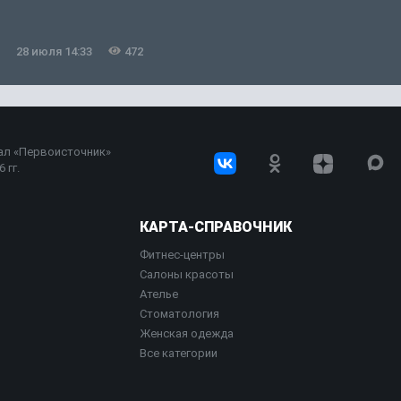
28 июля 14:33
472
ал «Первоисточник»
 гг.
КАРТА-СПРАВОЧНИК
Фитнес-центры
Салоны красоты
Ателье
Стоматология
Женская одежда
Все категории