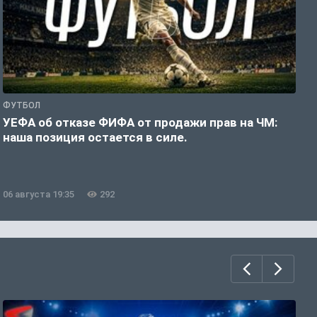
ФУТБОЛ
Ф
УЕФА об отказе ФИФА от продажи прав на ЧМ:
Р
наша позиция остается в силе.
06 августа 19:35
292
0