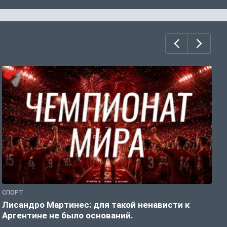
СПОРТ
С
Лисандро Мартинес: для такой ненависти к
И
Аргентине не было оснований.
а