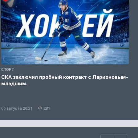
СПОРТ
Ф
СКА заключил пробный контракт с Ларионовым-
У
младшим.
н
06 августа 20:21
281
0