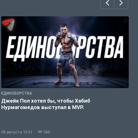
ЕДИНОБОРСТВА
Е
Джейк Пол хотел бы, чтобы Хабиб
У
Нурмагомедов выступал в MVP.
05 августа 13:01
360
0