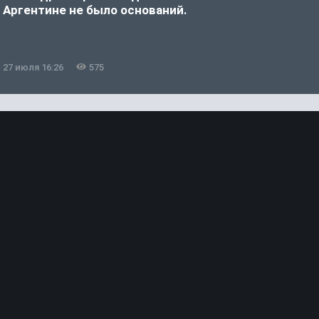
Аргентине не было оснований.
а
27 июля 16:26
575
2