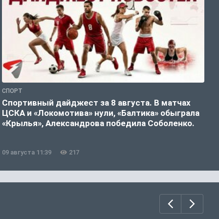
СПОРТ
Ф
Спортивный дайджест за 8 августа. В матчах
«
ЦСКА и «Локомотива» нули, «Балтика» обыграла
п
«Крылья», Александрова победила Соболенко.
09 августа 11:39
217
0