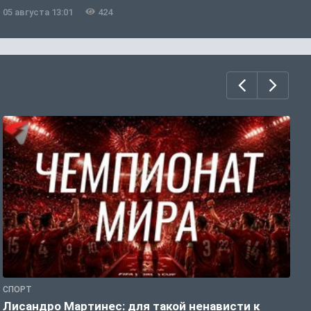
05 августа 13:01
424
0
СПОРТ
С
Лисандро Мартинес: для такой ненависти к
И