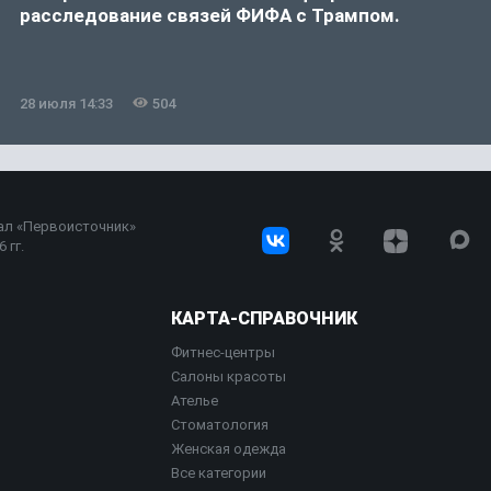
расследование связей ФИФА с Трампом.
28 июля 14:33
504
ал «Первоисточник»
 гг.
КАРТА-СПРАВОЧНИК
Фитнес-центры
Салоны красоты
Ателье
Стоматология
Женская одежда
Все категории