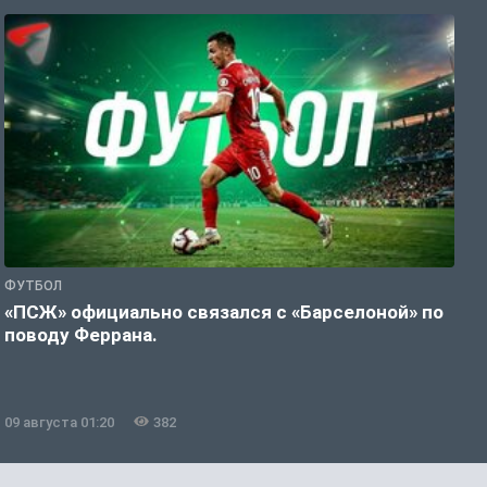
ФУТБОЛ
С
«ПСЖ» официально связался с «Барселоной» по
У
поводу Феррана.
09 августа 01:20
382
0