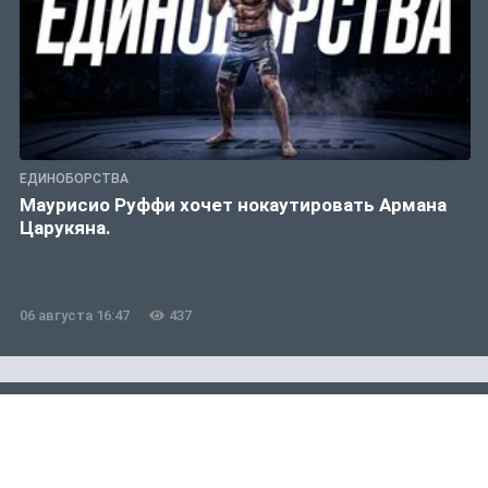
ЕДИНОБОРСТВА
Маурисио Руффи хочет нокаутировать Армана
Царукяна.
06 августа 16:47
437