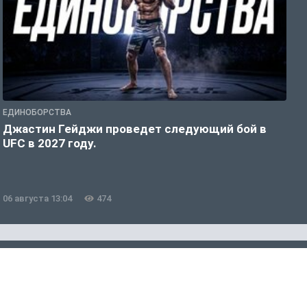
ЕДИНОБОРСТВА
Е
Джастин Гейджи проведет следующий бой в
Д
UFC в 2027 году.
Н
06 августа 13:04
474
0