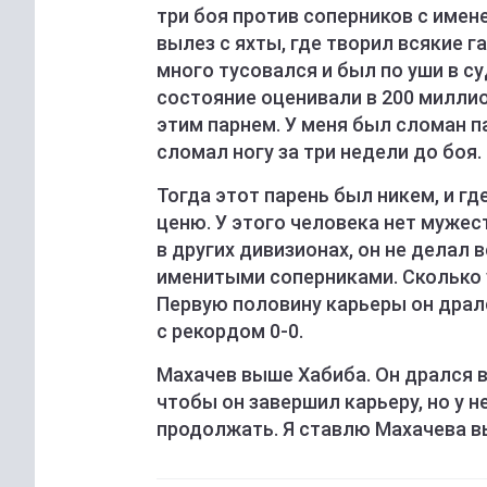
три боя против соперников с имене
вылез с яхты, где творил всякие г
много тусовался и был по уши в су
состояние оценивали в 200 миллио
этим парнем. У меня был сломан пал
сломал ногу за три недели до боя.
Тогда этот парень был никем, и где
ценю. У этого человека нет мужес
в других дивизионах, он не делал в
именитыми соперниками. Сколько у
Первую половину карьеры он драл
с рекордом 0-0.
Махачев выше Хабиба. Он дрался в
чтобы он завершил карьеру, но у н
продолжать. Я ставлю Махачева вы