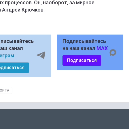
х процессов. Он, наоборот, за мирное
л Андрей Крючков.
писывайтесь
Подписывайтесь
наш канал
на наш канал
MAX
еграм
Подписаться
одписаться
ПОРТА