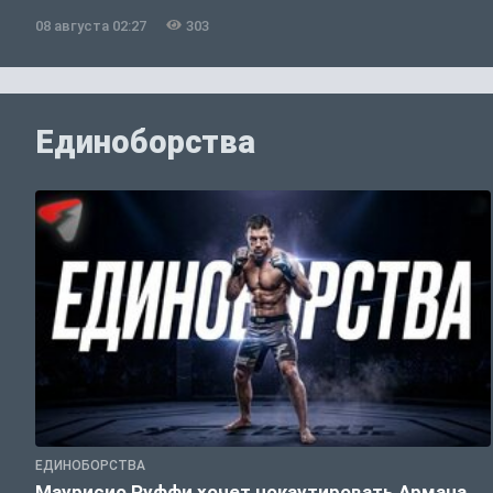
08 августа 02:27
303
Единоборства
ЕДИНОБОРСТВА
Маурисио Руффи хочет нокаутировать Армана