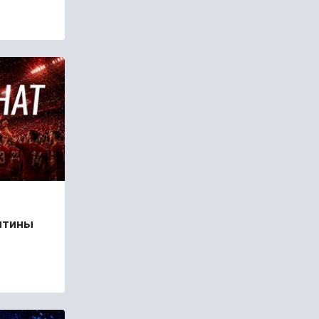
нтины