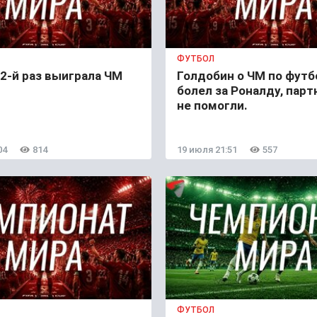
ФУТБОЛ
2-й раз выиграла ЧМ
Голдобин о ЧМ по футб
болел за Роналду, пар
не помогли.
04
814
19 июля 21:51
557
ФУТБОЛ