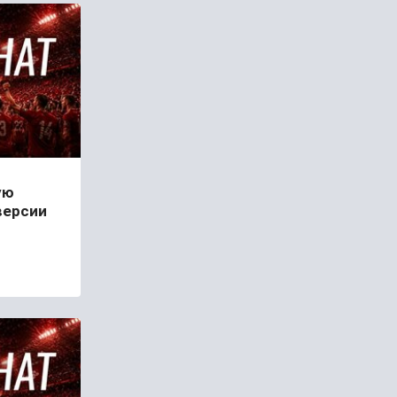
ую
версии