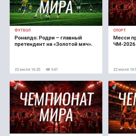
ФУТБОЛ
СПОРТ
Роналдо: Родри – главный
Месси п
претендент на «Золотой мяч».
ЧМ-2026 
22 июля 16:25
547
22 июля 10: