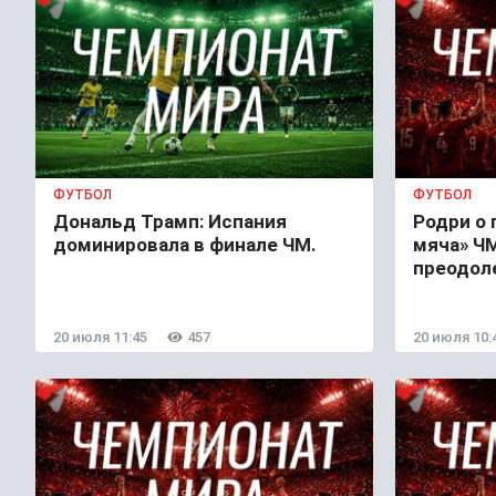
ФУТБОЛ
ФУТБОЛ
Дональд Трамп: Испания
Родри о 
доминировала в финале ЧМ.
мяча» ЧМ
преодол
20 июля 11:45
457
20 июля 10: