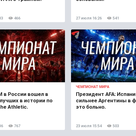
33
466
27 июля 16:26
541
ЧЕМПИОНАТ МИРА
 в России вошел в
Президент AFA: Испани
лучших в истории по
сильнее Аргентины в ф
he Athletic.
это больно.
36
767
23 июля 15:54
503