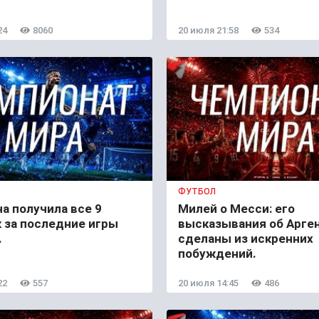
24
8060
20 июля 21:58
534
ФУТБОЛ
а получила все 9
Милей о Месси: его
 за последние игры
высказывания об Арге
.
сделаны из искренних
побуждений.
22
557
20 июля 14:45
486