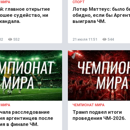
 МИРА
СПОРТ
й: главное открытие
Лотар Маттеус: было 
ошее судейство, ни
обидно, если бы Арген
кандала.
выиграла ЧМ.
02
552
21 июля 11:51
544
 МИРА
ЧЕМПИОНАТ МИРА
чала расследование
Трамп подвел итоги
ия аргентинцев после
проведения ЧМ-2026.
ия в финале ЧМ.