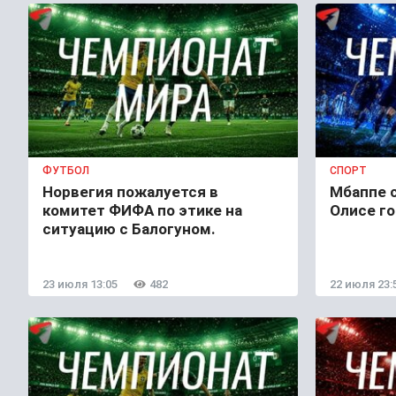
ФУТБОЛ
СПОРТ
Норвегия пожалуется в
Мбаппе с
комитет ФИФА по этике на
Олисе го
ситуацию с Балогуном.
23 июля 13:05
482
22 июля 23: