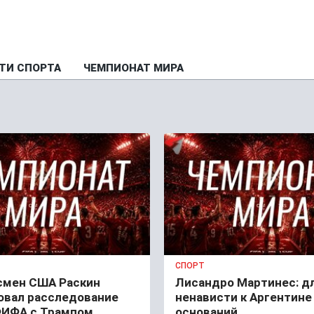
ТИ СПОРТА
ЧЕМПИОНАТ МИРА
СПОРТ
смен США Раскин
Лисандро Мартинес: дл
овал расследование
ненависти к Аргентине
ФИФА с Трампом.
оснований.