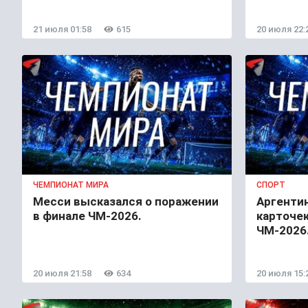
21 июля 01:58
615
20 июля 22:
ЧЕМПИОНАТ МИРА
СПОРТ
Месси высказался о поражении
Аргентин
в финале ЧМ-2026.
карточек
ЧМ-2026
20 июля 21:58
634
20 июля 15: