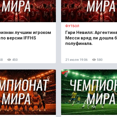
ФУТБОЛ
ризнан лучшим игроком
Гари Невилл: Аргентина
по версии IFFHS
Месси вряд ли дошла 
полуфинала.
58
450
21 июля 19:06
580