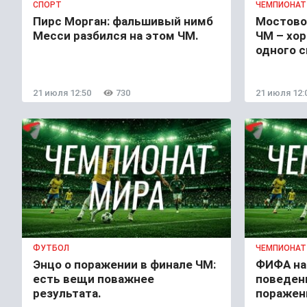
СПОРТ
ЧЕМПИОНАТ
Пирс Морган: фальшивый нимб
Мостово
Месси разбился на этом ЧМ.
ЧМ – хор
одного с
21 июля 12:50
730
21 июля 12:
ФУТБОЛ
ЧЕМПИОНАТ
Энцо о поражении в финале ЧМ:
ФИФА на
есть вещи поважнее
поведен
результата.
поражен