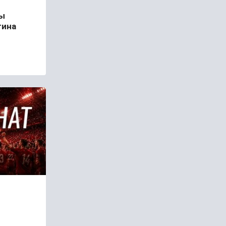
бы
тина