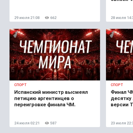
29 июля 21:08
662
28 июля 14:
СПОРТ
СПОРТ
Испанский министр высмеял
Финал ЧМ
петицию аргентинцев о
десятку 
переигровке финала ЧМ.
версии T
24 июля 02:21
587
23 июля 22: