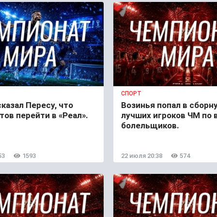
СПОРТ
казал Пересу, что
Возинья попал в сборн
тов перейти в «Реал».
лучших игроков ЧМ по 
болельщиков.
53
1593
22 июля 20:38
574