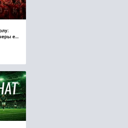
олу:
тнеры ему