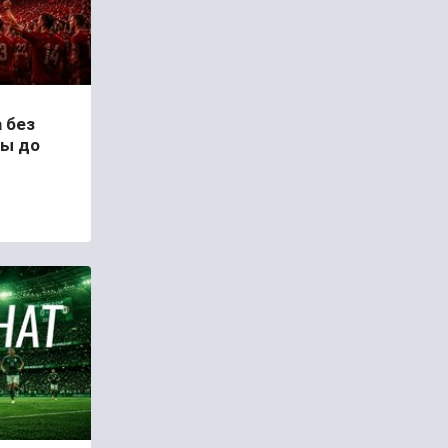
 без
бы до