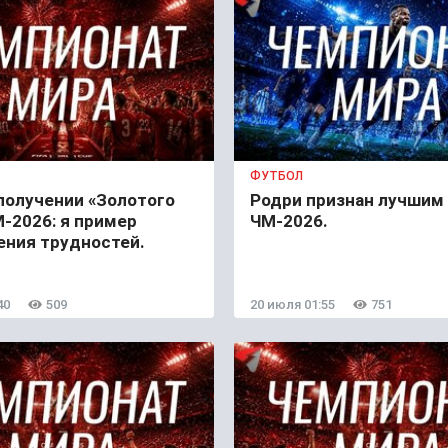
ФУТБОЛ
получении «Золотого
Родри признан лучшим
-2026: я пример
ЧМ-2026.
ения трудностей.
40
509
20 июля 01:55
751