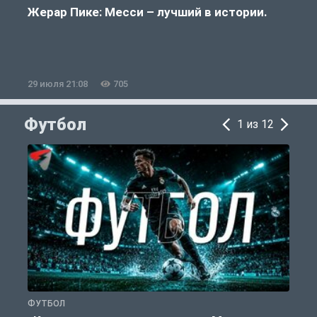
Жерар Пике: Месси – лучший в истории.
29 июля 21:08
705
2
Футбол
1 из 12
ФУТБОЛ
Ф