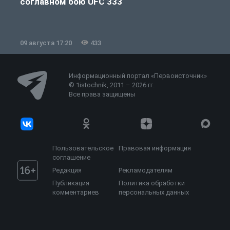
соглавном бою UFC 333
09 августа 17:20
433
0
Информационный портал «Первоисточник»
© 1istochnik, 2011 – 2026 гг.
Все права защищены
Пользовательское
Правовая информация
соглашение
Редакция
Рекламодателям
Публикация
Политика обработки
комментариев
персональных данных