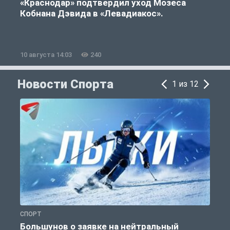
«Краснодар» подтвердил уход Мозеса
А
Кобнана Дэвида в «Левадиакос».
10 августа 14:03
240
1
Новости Спорта
1 из 12
СПОРТ
Ф
Большунов о заявке на нейтральный