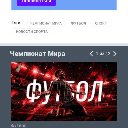
Подписаться
Теги:
ЧЕМПИОНАТ МИРА
ФУТБОЛ
СПОРТ
НОВОСТИ СПОРТА
Чемпионат Мира
1 из 12
ФУТБОЛ
Ф