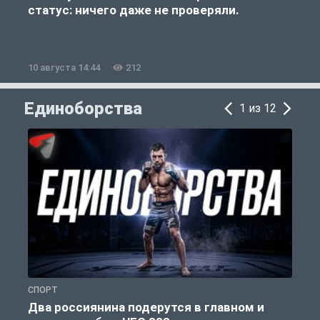
статус: ничего даже не проверяли.
10 августа 14:44
212
1
Единоборства
1 из 12
СПОРТ
Е
Два россиянина подерутся в главном и