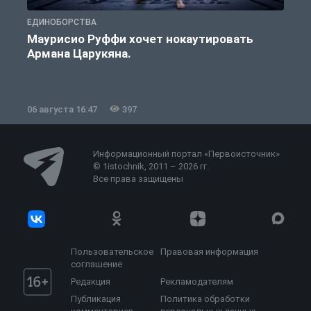
ЕДИНОБОРСТВА
Е
Маурисио Руффи хочет нокаутировать
Армана Царукяна.
б
06 августа 16:47
397
0
Информационный портал «Первоисточник»
© 1istochnik, 2011 – 2026 гг.
Все права защищены
Пользовательское
Правовая информация
соглашение
Редакция
Рекламодателям
Публикация
Политика обработки