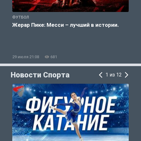
ФУТБОЛ
Ф
Жерар Пике: Месси – лучший в истории.
29 июля 21:08
681
2
Новости Спорта
1 из 12