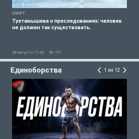
СПОРТ
С
Туктамышева о преследованиях: человек
не должен так существовать.
08 августа 17:44
191
0
Единоборства
1 из 12