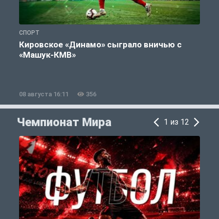
СПОРТ
Ф
Кировское «Динамо» сыграло вничью с
«Машук-КМВ»
08 августа 16:11
356
0
Чемпионат Мира
1 из 12