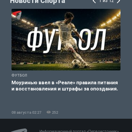
Новости Спорта
1 из 12
ФУТБОЛ
Ф
Моуринью ввел в «Реале» правила питания
и восстановления и штрафы за опоздания.
е
08 августа 02:27
252
0
Информационный портал «Первоисточник»