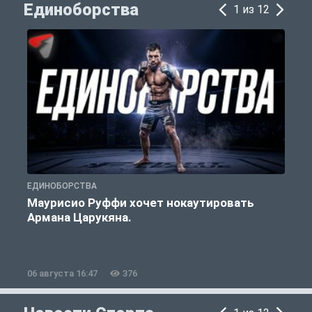
Единоборства
1 из 12
ЕДИНОБОРСТВА
Е
Маурисио Руффи хочет нокаутировать
Армана Царукяна.
б
06 августа 16:47
376
0