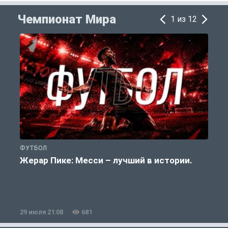
Чемпионат Мира
1 из 12
ФУТБОЛ
Ф
Жерар Пике: Месси – лучший в истории.
29 июля 21:08
681
2