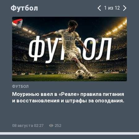
Футбол
1 из 12
ФУТБОЛ
Ф
Моуринью ввел в «Реале» правила питания
и восстановления и штрафы за опоздания.
е
08 августа 02:27
252
0