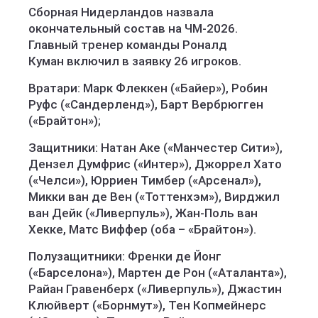
Сборная Нидерландов назвала
окончательный состав на ЧМ-2026.
Главный тренер команды Роналд
Куман включил в заявку 26 игроков.
Вратари: Марк Флеккен («Байер»), Робин
Руфс («Сандерленд»), Барт Вербрюгген
(«Брайтон»);
Защитники: Натан Аке («Манчестер Сити»),
Дензел Думфрис («Интер»), Джоррел Хато
(«Челси»), Юрриен Тимбер («Арсенал»),
Микки ван де Вен («Тоттенхэм»), Вирджил
ван Дейк («Ливерпуль»), Жан-Поль ван
Хекке, Матс Виффер (оба – «Брайтон»).
Полузащитники: Френки де Йонг
(«Барселона»), Мартен де Рон («Аталанта»),
Райан Гравенберх («Ливерпуль»), Джастин
Клюйверт («Борнмут»), Тен Копмейнерс