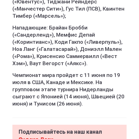
(«Ювентус»), Тиджани Рейндерс
(«Манчестер Сити»), Гус Тил (ПСВ), Квинтен
Тимбер («Марсель»);
Нападающие: Брайан Бробби
(«Сандерленд»), Мемфис Депай
(«Коринтианс»), Коди Гакпо («Ливерпуль»),
Ноа Ланг («Галатасарай»), Дониэлл Мален
(«Рома»), Крисенсио Саммервилл («Вест
Хэм»), Ваут Вегорст («Аякс»).
Чемпионат мира пройдет с 11 июня по 19
июля в США, Канаде и Мексике. На
групповом этапе турнира Нидерланды
сыграют с Японией (14 июня), Швецией (20
июня) и Тунисом (26 июня).
Подписывайтесь на наш канал