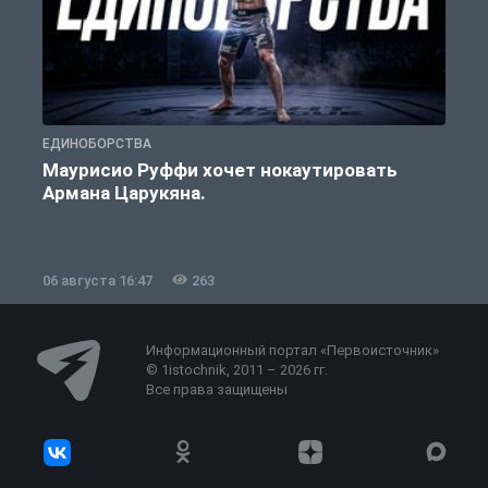
ЕДИНОБОРСТВА
Е
Маурисио Руффи хочет нокаутировать
Армана Царукяна.
б
06 августа 16:47
263
0
Информационный портал «Первоисточник»
© 1istochnik, 2011 – 2026 гг.
Все права защищены