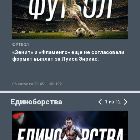
ФУТБОЛ
Ф
«Зенит» и «Фламенго» еще не согласовали
формат выплат за Луиса Энрике.
«
06 августа 23:45
192
0
Единоборства
1 из 12