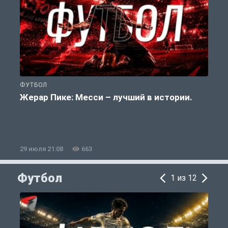
ФУТБОЛ
Ф
Жерар Пике: Месси – лучший в истории.
29 июля 21:08
663
2
Футбол
1 из 12