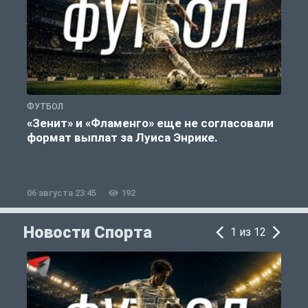
ФУТБОЛ
Ф
«Зенит» и «Фламенго» еще не согласовали
формат выплат за Луиса Энрике.
«
06 августа 23:45
192
0
Новости Спорта
1 из 12