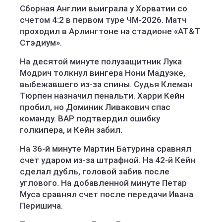
Сборная Англии выиграла у Хорватии со
счетом 4:2 в первом туре ЧМ-2026. Матч
проходил в Арлингтоне на стадионе «AT&T
Стэдиум».
На десятой минуте полузащитник Лука
Модрич толкнул вингера Нони Мадуэке,
выбежавшего из-за спины. Судья Клеман
Тюрпен назначил пенальти. Харри Кейн
пробил, но Доминик Ливакович спас
команду. ВАР подтвердил ошибку
голкипера, и Кейн забил.
На 36-й минуте Мартин Батурина сравнял
счет ударом из-за штрафной. На 42-й Кейн
сделал дубль, головой забив после
углового. На добавленной минуте Петар
Муса сравнял счет после передачи Ивана
Перишича.