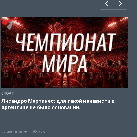
СПОРТ
С
Лисандро Мартинес: для такой ненависти к
И
Аргентине не было оснований.
а
27 июля 16:26
576
2