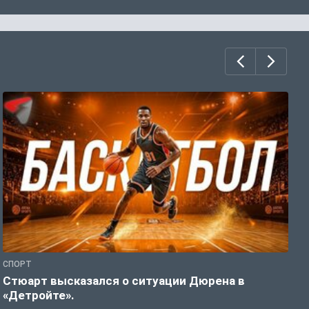
СПОРТ
С
Стюарт высказался о ситуации Дюрена в
В
«Детройте».
в