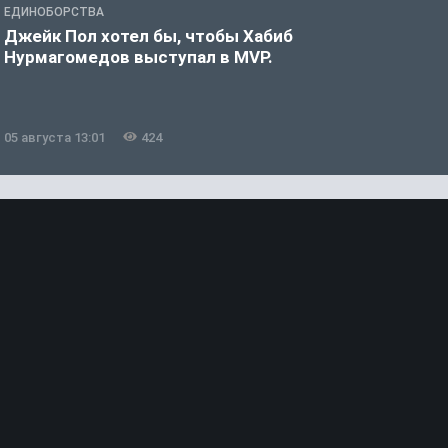
ЕДИНОБОРСТВА
Е
Джейк Пол хотел бы, чтобы Хабиб
У
Нурмагомедов выступал в MVP.
05 августа 13:01
424
0