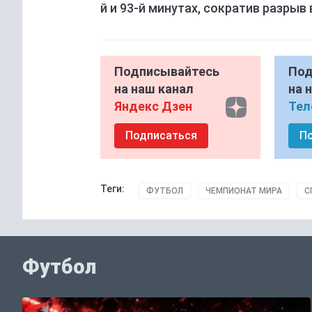
й и 93-й минутах, сократив разрыв 
Подписывайтесь
Под
на наш канал
на 
Яндекс Дзен
Тел
Подписаться
П
Теги:
ФУТБОЛ
ЧЕМПИОНАТ МИРА
С
Футбол