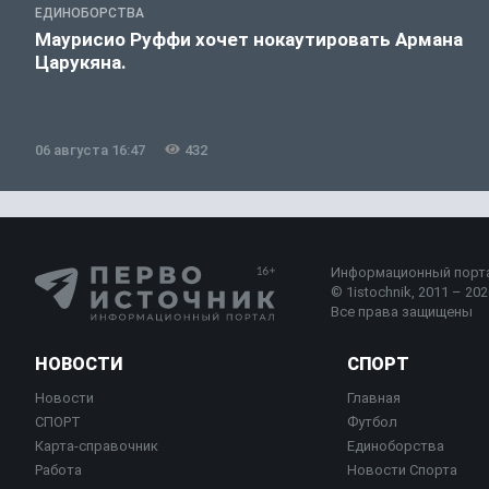
ЕДИНОБОРСТВА
Маурисио Руффи хочет нокаутировать Армана
Царукяна.
06 августа 16:47
432
Информационный порт
© 1istochnik, 2011 – 2026
Все права защищены
НОВОСТИ
СПОРТ
Новости
Главная
СПОРТ
Футбол
Карта-справочник
Единоборства
Работа
Новости Спорта