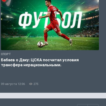
СПОРТ
Ф
Бабаев о Даку: ЦСКА посчитал условия
«
трансфера нерациональными.
п
09 августа 12:06
275
0