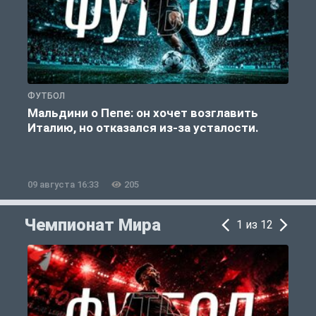
ФУТБОЛ
С
Мальдини о Пепе: он хочет возглавить
У
Италию, но отказался из-за усталости.
09 августа 16:33
205
0
Чемпионат Мира
1 из 12