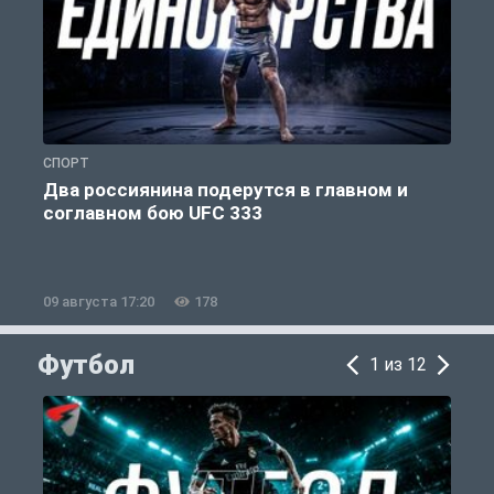
СПОРТ
Ф
Два россиянина подерутся в главном и
соглавном бою UFC 333
И
09 августа 17:20
178
0
Футбол
1 из 12