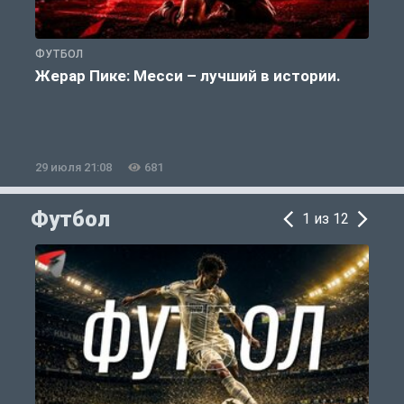
ФУТБОЛ
Ф
Жерар Пике: Месси – лучший в истории.
29 июля 21:08
681
2
Футбол
1 из 12