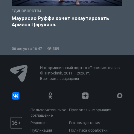
ЕДИНОБОРСТВА
Е
Маурисио Руффи хочет нокаутировать
Армана Царукяна.
б
06 августа 16:47
389
0
Информационный портал «Первоисточник»
© 1istochnik, 2011 – 2026 гг.
Все права защищены
Пользовательское
Правовая информация
соглашение
Редакция
Рекламодателям
Публикация
Политика обработки