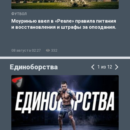
ФУТБОЛ
Ф
Моуринью ввел в «Реале» правила питания
и восстановления и штрафы за опоздания.
е
08 августа 02:27
332
0
Единоборства
1 из 12