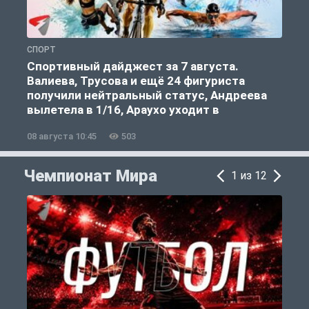
СПОРТ
Ф
Спортивный дайджест за 7 августа.
Валиева, Трусова и ещё 24 фигуриста
получили нейтральный статус, Андреева
вылетела в 1/16, Араухо уходит в
«Ливерпуль»
08 августа 10:45
503
0
Чемпионат Мира
1 из 12