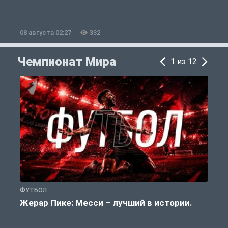
08 августа 02:27
332
0
Чемпионат Мира
1 из 12
ФУТБОЛ
Ф
Жерар Пике: Месси – лучший в истории.