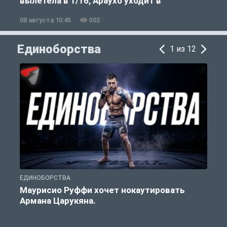
вылетела в 1/16, Араухо уходит в
«Ливерпуль»
08 августа 10:45
502
0
Единоборства
1 из 12
ЕДИНОБОРСТВА
Е
Маурисио Руффи хочет нокаутировать
Армана Царукяна.
б