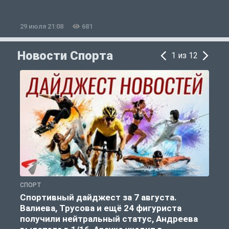
29 июля 21:08
681
2
Новости Спорта
1 из 12
СПОРТ
Ф
Спортивный дайджест за 7 августа.
Валиева, Трусова и ещё 24 фигуриста
получили нейтральный статус, Андреева