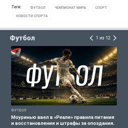
Теги:
ФУТБОЛ
ЧЕМПИОНАТ МИРА
СПОРТ
НОВОСТИ СПОРТА
Футбол
1 из 12
ФУТБОЛ
Ф
Моуринью ввел в «Реале» правила питания
и восстановления и штрафы за опоздания.
е