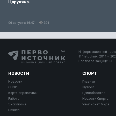
Царукяна.
06 августа 16:47
391
Информационный порт
© 1istochnik, 2011 – 2026
Все права защищены
НОВОСТИ
СПОРТ
Новости
Главная
СПОРТ
Футбол
Карта-справочник
Единоборства
Работа
Новости Спорта
Эксклюзив
Чемпионат Мира
Бизнес