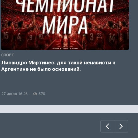
СПОРТ
С
Лисандро Мартинес: для такой ненависти к
И
Аргентине не было оснований.
а
27 июля 16:26
570
2