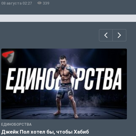
08 августа 02:27
339
0
ЕДИНОБОРСТВА
Е
Джейк Пол хотел бы, чтобы Хабиб
У