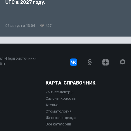
UFC в 2027 году.
06 августа 13:04
427
ал «Первоисточник»
 гг.
КАРТА-СПРАВОЧНИК
Фитнес-центры
Салоны красоты
Ателье
Стоматология
Женская одежда
Все категории