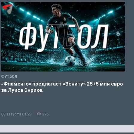
ФУТБОЛ
Ф
«Фламенго» предлагает «Зениту» 25+5 млн евро
У
за Луиса Энрике.
л
08 августа 01:23
376
0