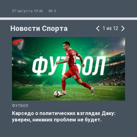
07 августа 19:46
0
0
Новости Спорта
1 из 12
ФУТБОЛ
С
Карседо о политических взглядах Даку:
уверен, никаких проблем не будет.
«