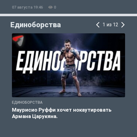
07 августа 19:46
0
0
Единоборства
1 из 12
ЕДИНОБОРСТВА
Е
Маурисио Руффи хочет нокаутировать
Армана Царукяна.
б