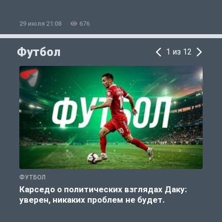
29 июля 21:08
676
2
Футбол
1 из 12
ФУТБОЛ
С
Карседо о политических взглядах Даку:
уверен, никаких проблем не будет.
«