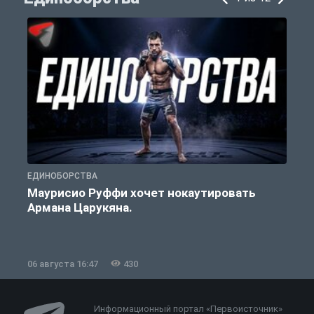
ЕДИНОБОРСТВА
Е
Маурисио Руффи хочет нокаутировать
Армана Царукяна.
б
06 августа 16:47
430
0
Информационный портал «Первоисточник»