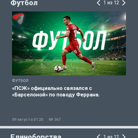
Футбол
1 из 12
ФУТБОЛ
С
«ПСЖ» официально связался с
У
«Барселоной» по поводу Феррана.
09 августа 01:20
367
0
Единоборства
1 из 12