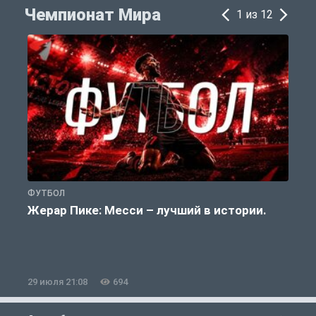
Чемпионат Мира
1 из 12
ФУТБОЛ
Ф
Жерар Пике: Месси – лучший в истории.
29 июля 21:08
694
2