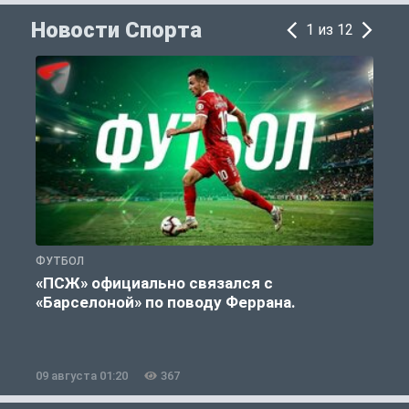
Новости Спорта
1 из 12
ФУТБОЛ
С
«ПСЖ» официально связался с
У
«Барселоной» по поводу Феррана.
09 августа 01:20
367
0