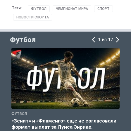
Теги:
ФУТБОЛ
ЧЕМПИОНАТ МИРА
СПОРТ
НОВОСТИ СПОРТА
Футбол
1 из 12
ФУТБОЛ
Ф
«Зенит» и «Фламенго» еще не согласовали
формат выплат за Луиса Энрике.
«