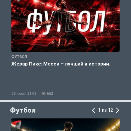
ФУТБОЛ
Ф
Жерар Пике: Месси – лучший в истории.
29 июля 21:08
662
2
Футбол
1 из 12