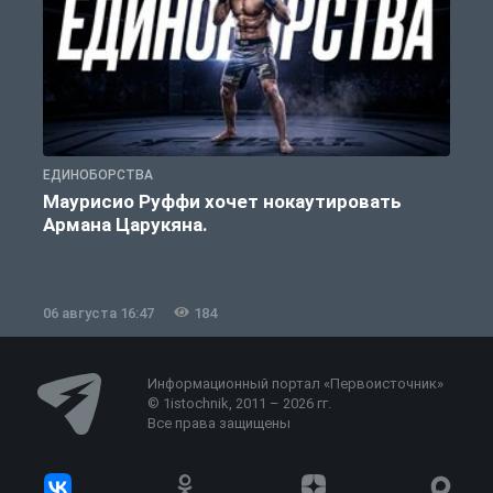
ЕДИНОБОРСТВА
Е
Маурисио Руффи хочет нокаутировать
Армана Царукяна.
б
06 августа 16:47
184
0
Информационный портал «Первоисточник»
© 1istochnik, 2011 – 2026 гг.
Все права защищены