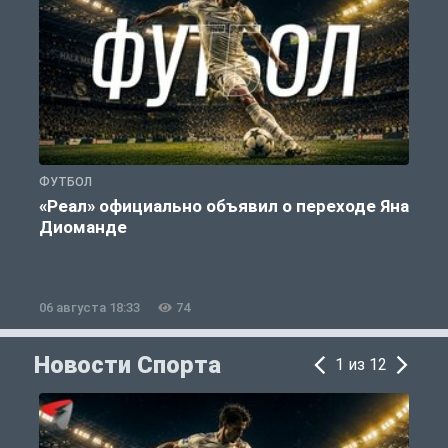
ФУТБОЛ
Ф
«Реал» официально объявил о переходе Яна
Д
Диоманде
06 августа 18:33
74
0
Новости Спорта
1 из 12