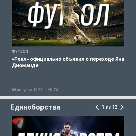
ФУТБОЛ
С
«Реал» официально объявил о переходе Яна
Диоманде
06 августа 18:33
74
0
Единоборства
1 из 12