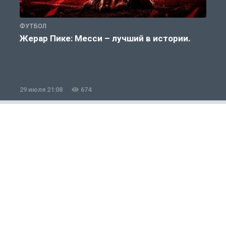
ФУТБОЛ
Ф
Жерар Пике: Месси – лучший в истории.
29 июля 21:08
674
2
Футбол
1 из 12