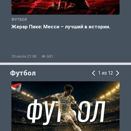
ФУТБОЛ
Ф
Жерар Пике: Месси – лучший в истории.
29 июля 21:08
681
2
Футбол
1 из 12