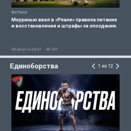
ФУТБОЛ
Ф
Моуринью ввел в «Реале» правила питания
и восстановления и штрафы за опоздания.
е
08 августа 02:27
291
0
Единоборства
1 из 12