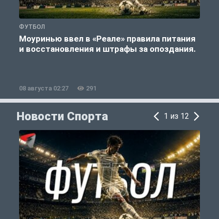
ФУТБОЛ
Ф
Моуринью ввел в «Реале» правила питания
и восстановления и штрафы за опоздания.
е
08 августа 02:27
291
0
Новости Спорта
1 из 12