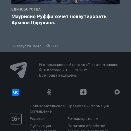
ЕДИНОБОРСТВА
Е
Маурисио Руффи хочет нокаутировать
Армана Царукяна.
б
06 августа 16:47
383
0
Информационный портал «Первоисточник»
© 1istochnik, 2011 – 2026 гг.
Все права защищены
Пользовательское
Правовая информация
соглашение
Редакция
Рекламодателям
Публикация
Политика обработки