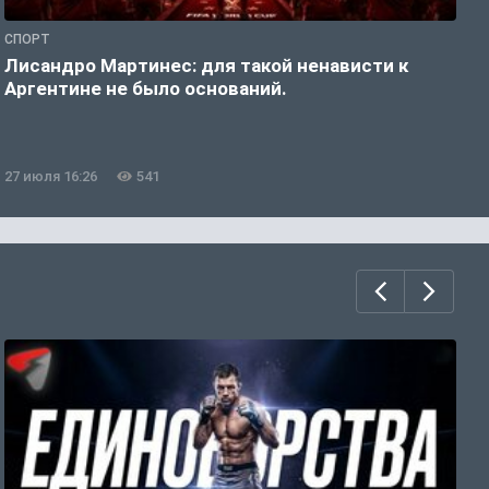
СПОРТ
С
Лисандро Мартинес: для такой ненависти к
И
Аргентине не было оснований.
а
27 июля 16:26
541
2