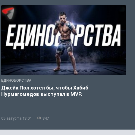
ЕДИНОБОРСТВА
Е
Джейк Пол хотел бы, чтобы Хабиб
У
Нурмагомедов выступал в MVP.
05 августа 13:01
347
0