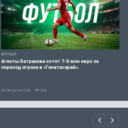
ФУТБОЛ
Ф
Агенты Батракова хотят 7-8 млн евро за
«
переход игрока в «Галатасарай».
К
06 августа 11:44
222
0