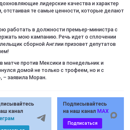
дохновляющие лидерские качества и характер
ми, отстаивая те самые ценности, которые делают
вою работать в должности премьер-министра с
ержать мою кампанию. Речь идет о сплочении
олельщик сборной Англии призовет депутатов
ием!
в матче против Мексики в понедельник и
нулся домой не только с трофеем, но и с
 – заявила Моран.
писывайтесь
Подписывайтесь
наш канал
на наш канал
MAX
еграм
Подписаться