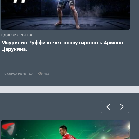
ЕДИНОБОРСТВА
Е
Маурисио Руффи хочет нокаутировать Армана
Д
Царукяна.
U
06 августа 16:47
166
0