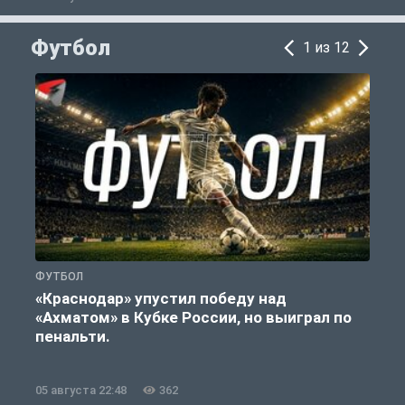
Футбол
1 из 12
ФУТБОЛ
С
«Краснодар» упустил победу над
«Ахматом» в Кубке России, но выиграл по
«
пенальти.
05 августа 22:48
362
0