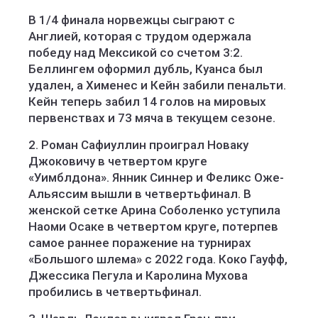
В 1/4 финала норвежцы сыграют с
Англией, которая с трудом одержала
победу над Мексикой со счетом 3:2.
Беллингем оформил дубль, Куанса был
удален, а Хименес и Кейн забили пенальти.
Кейн теперь забил 14 голов на мировых
первенствах и 73 мяча в текущем сезоне.
2. Роман Сафиуллин проиграл Новаку
Джоковичу в четвертом круге
«Уимблдона». Янник Синнер и Феликс Оже-
Альяссим вышли в четвертьфинал. В
женской сетке Арина Соболенко уступила
Наоми Осаке в четвертом круге, потерпев
самое раннее поражение на турнирах
«Большого шлема» с 2022 года. Коко Гауфф,
Джессика Пегула и Каролина Мухова
пробились в четвертьфинал.