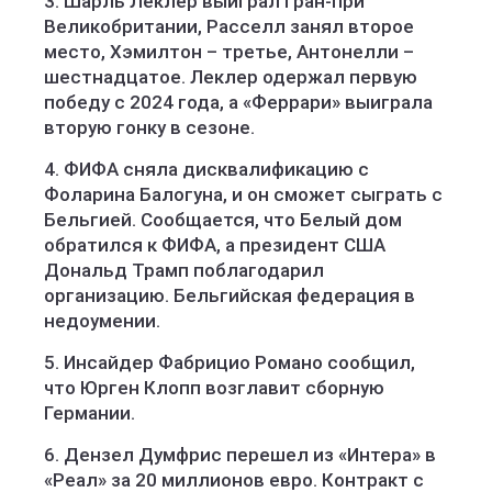
3. Шарль Леклер выиграл Гран-при
Великобритании, Расселл занял второе
место, Хэмилтон – третье, Антонелли –
шестнадцатое. Леклер одержал первую
победу с 2024 года, а «Феррари» выиграла
вторую гонку в сезоне.
4. ФИФА сняла дисквалификацию с
Фоларина Балогуна, и он сможет сыграть с
Бельгией. Сообщается, что Белый дом
обратился к ФИФА, а президент США
Дональд Трамп поблагодарил
организацию. Бельгийская федерация в
недоумении.
5. Инсайдер Фабрицио Романо сообщил,
что Юрген Клопп возглавит сборную
Германии.
6. Дензел Думфрис перешел из «Интера» в
«Реал» за 20 миллионов евро. Контракт с