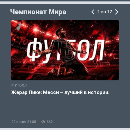
Чемпионат Мира
1 из 12
ФУТБОЛ
Ф
Жерар Пике: Месси – лучший в истории.
29 июля 21:08
662
2