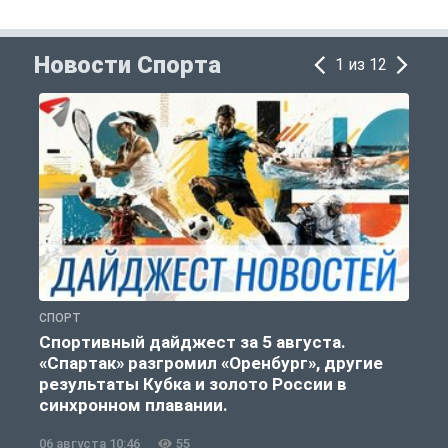
Новости Спорта
1 из 12
СПОРТ
Ф
Спортивный дайджест за 5 августа.
«Спартак» разгромил «Оренбург», другие
«
результаты Кубка и золото России в
синхронном плавании.
06 августа 10:46
55
0