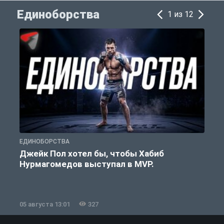
Единоборства
1 из 12
ЕДИНОБОРСТВА
Е
Джейк Пол хотел бы, чтобы Хабиб
Нурмагомедов выступал в MVP.
05 августа 13:01
327
0