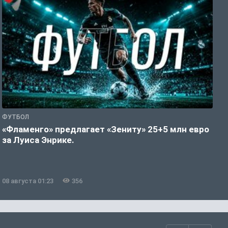
ФУТБОЛ
Ф
«Фламенго» предлагает «Зениту» 25+5 млн евро
У
за Луиса Энрике.
л
08 августа 01:23
356
0