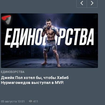
ЕДИНОБОРСТВА
Е
Джейк Пол хотел бы, чтобы Хабиб
У
Нурмагомедов выступал в MVP.
05 августа 13:01
411
0