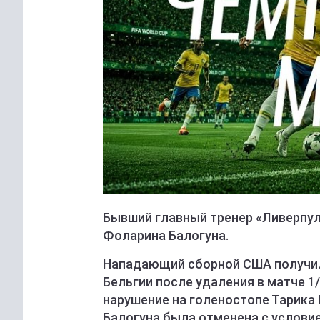
Бывший главный тренер «Ливерпуля
Фоларина Балогуна.
Нападающий сборной США получил 
Бельгии после удаления в матче 1/
нарушение на голеностопе Тарика
Балогуна была отменена с условие