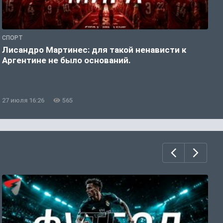
СПОРТ
С
Лисандро Мартинес: для такой ненависти к
И
Аргентине не было оснований.
а
27 июля 16:26
565
2