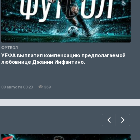
ФУТБОЛ
Ф
УЕФА выплатил компенсацию предполагаемой
«
любовнице Джанни Инфантино.
08 августа 00:23
369
0