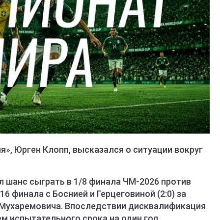
», Юрген Клопп, высказался о ситуации вокруг
шанс сыграть в 1/8 финала ЧМ-2026 против
16 финала с Боснией и Герцеговиной (2:0) за
 Мухаремовича. Впоследствии дисквалификация
м испытательного срока на один год.