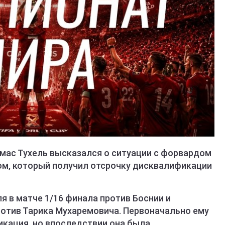
омас Тухель высказался о ситуации с форвардом
м, который получил отсрочку дисквалификации
я в матче 1/16 финала против Боснии и
против Тарика Мухаремовича. Первоначально ему
кация, но впоследствии она была