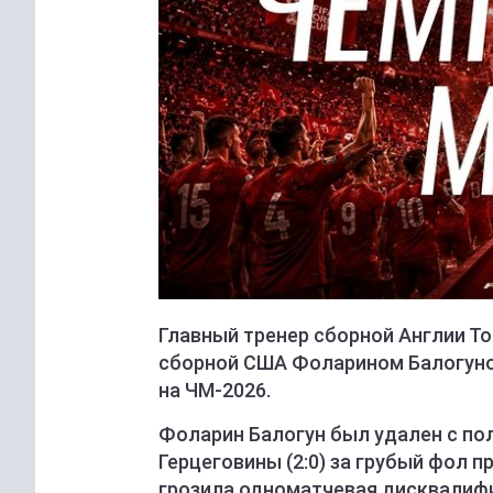
Главный тренер сборной Англии Т
сборной США Фоларином Балогуно
на ЧМ-2026.
Фоларин Балогун был удален с пол
Герцеговины (2:0) за грубый фол 
грозила одноматчевая дисквалифи