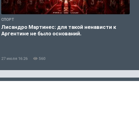
СПОРТ
С
Лисандро Мартинес: для такой ненависти к
И
Аргентине не было оснований.
а
27 июля 16:26
560
2