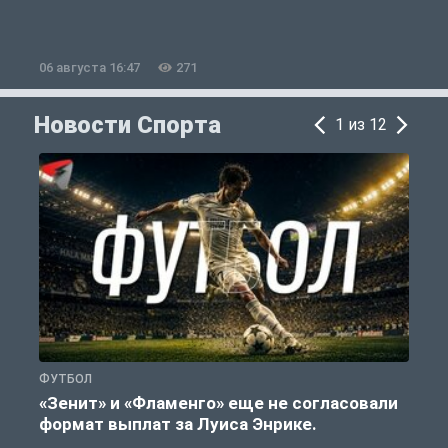
06 августа 16:47
271
0
Новости Спорта
1 из 12
ФУТБОЛ
Ф
«Зенит» и «Фламенго» еще не согласовали
формат выплат за Луиса Энрике.
«