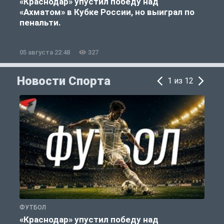
«Краснодар» упустил победу над
«Ахматом» в Кубке России, но выиграл по
«
пенальти.
05 августа 22:48
327
0
Новости Спорта
1 из 12
ФУТБОЛ
С
«Краснодар» упустил победу над