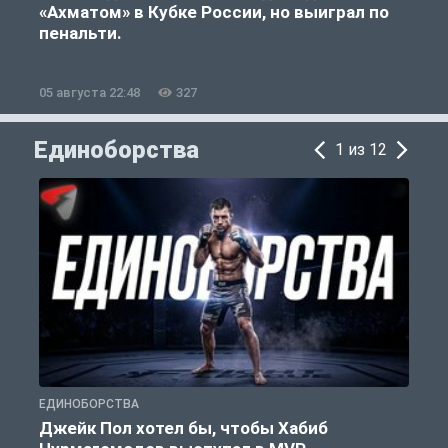
«Ахматом» в Кубке России, но выиграл по
«
пенальти.
05 августа 22:48
327
0
Единоборства
1 из 12
ЕДИНОБОРСТВА
Е
Джейк Пол хотел бы, чтобы Хабиб