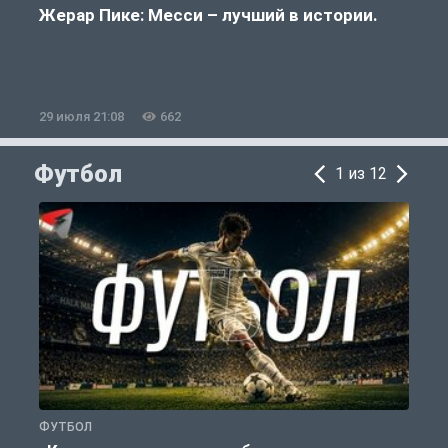
Жерар Пике: Месси – лучший в истории.
29 июля 21:08
662
2
Футбол
1 из 12
ФУТБОЛ
С