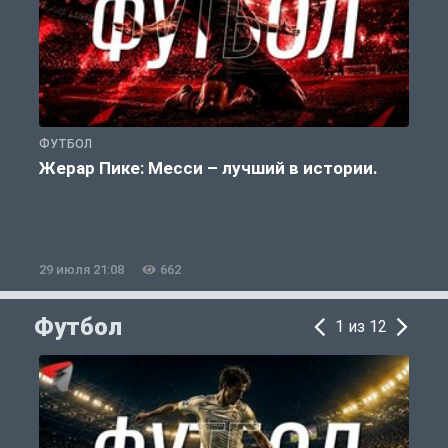
ФУТБОЛ
Ф
Жерар Пике: Месси – лучший в истории.
29 июля 21:08
662
2
Футбол
1 из 12