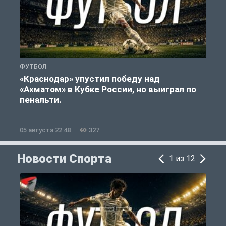
ФУТБОЛ
С
«Краснодар» упустил победу над
«Ахматом» в Кубке России, но выиграл по
«
пенальти.
05 августа 22:48
327
0
Новости Спорта
1 из 12