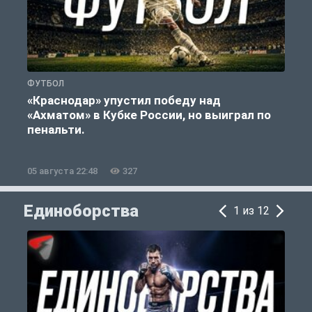
ФУТБОЛ
С
«Краснодар» упустил победу над
«Ахматом» в Кубке России, но выиграл по
«
пенальти.
05 августа 22:48
327
0
Единоборства
1 из 12