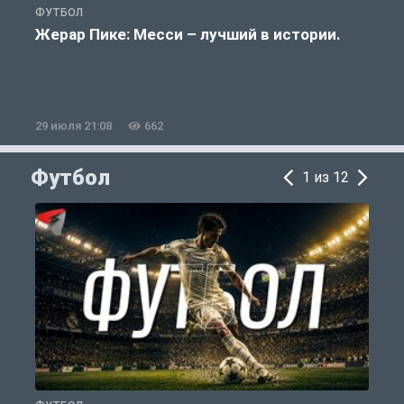
ФУТБОЛ
Ф
Жерар Пике: Месси – лучший в истории.
29 июля 21:08
662
2
Футбол
1 из 12