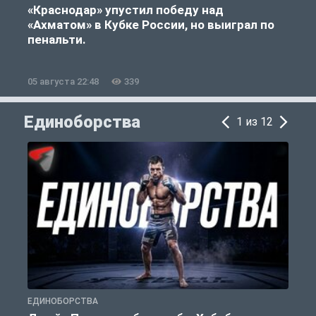
«Краснодар» упустил победу над
«Ахматом» в Кубке России, но выиграл по
«
пенальти.
05 августа 22:48
339
0
Единоборства
1 из 12
ЕДИНОБОРСТВА
Е