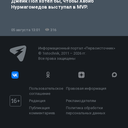
Джейк Пол хотел бы, чтобы Хабиб
Нурмагомедов выступал в MVP.
05 августа 13:01
316
0
Информационный портал «Первоисточник»
© 1istochnik, 2011 – 2026 гг.
Все права защищены
Пользовательское
Правовая информация
соглашение
Редакция
Рекламодателям
Публикация
Политика обработки
комментариев
персональных данных