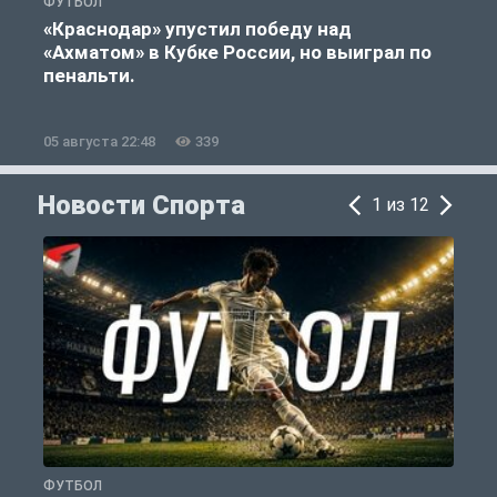
ФУТБОЛ
С
«Краснодар» упустил победу над
«Ахматом» в Кубке России, но выиграл по
«
пенальти.
05 августа 22:48
339
0
Новости Спорта
1 из 12
ФУТБОЛ
С