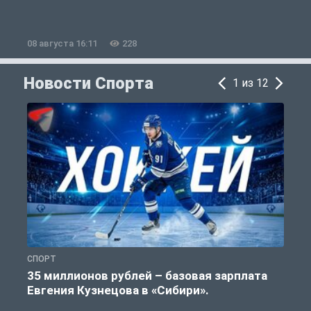
08 августа 16:11
228
0
Новости Спорта
1 из 12
СПОРТ
С
35 миллионов рублей – базовая зарплата
Евгения Кузнецова в «Сибири».