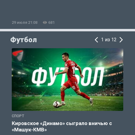
29 июля 21:08
681
2
Футбол
1 из 12
СПОРТ
Ф
Кировское «Динамо» сыграло вничью с
«Машук-КМВ»