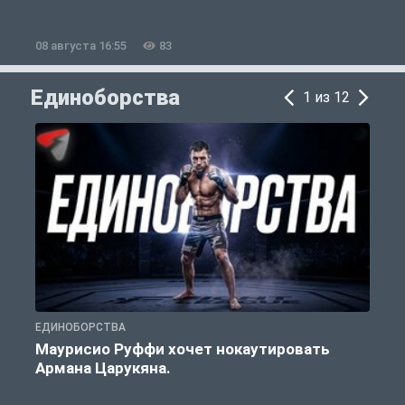
08 августа 16:55
83
0
Единоборства
1 из 12
ЕДИНОБОРСТВА
Е
Маурисио Руффи хочет нокаутировать
Армана Царукяна.
б