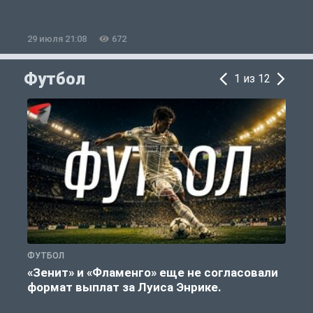
29 июля 21:08
672
2
Футбол
1 из 12
ФУТБОЛ
Ф
«Зенит» и «Фламенго» еще не согласовали
формат выплат за Луиса Энрике.
«