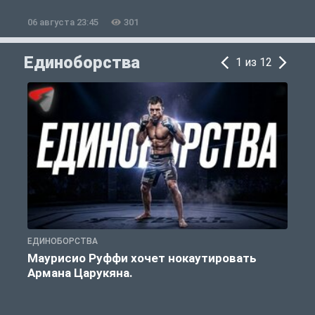
06 августа 23:45
301
0
Единоборства
1 из 12
ЕДИНОБОРСТВА
Е
Маурисио Руффи хочет нокаутировать
Армана Царукяна.
б