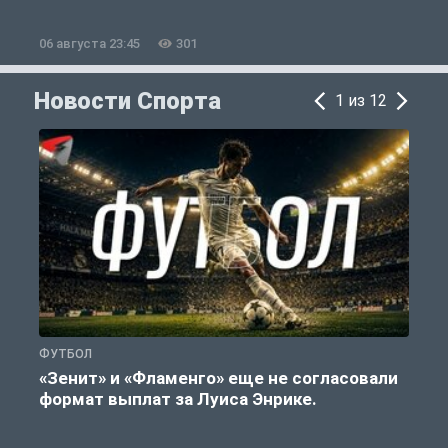
06 августа 23:45
301
0
Новости Спорта
1 из 12
ФУТБОЛ
Ф
«Зенит» и «Фламенго» еще не согласовали
формат выплат за Луиса Энрике.
«