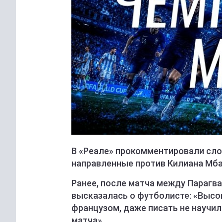
В «Реале» прокомментировали сло
направленные против Килиана Мба
Ранее, после матча между Парагвае
высказалась о футболисте: «Выс
французом, даже писать не научил
матча».