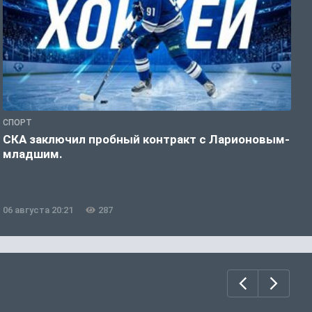
СПОРТ
Ф
СКА заключил пробный контракт с Ларионовым-
У
младшим.
н
06 августа 20:21
287
0