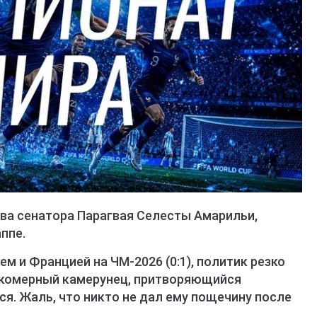
ва сенатора Парагвая Селесты Амарильи,
ппе.
м и Францией на ЧМ-2026 (0:1), политик резко
окомерный камерунец, притворяющийся
ся. Жаль, что никто не дал ему пощечину после