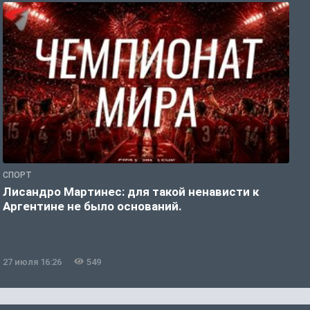
СПОРТ
С
Лисандро Мартинес: для такой ненависти к
И
Аргентине не было оснований.
а
27 июля 16:26
549
2