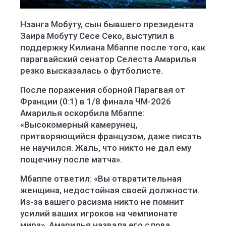
Нзанга Мобуту, сын бывшего президента
Заира Мобуту Сесе Секо, выступил в
поддержку Килиана Мбаппе после того, как
парагвайский сенатор Селеста Амарилья
резко высказалась о футболисте.
После поражения сборной Парагвая от
Франции (0:1) в 1/8 финала ЧМ-2026
Амарилья оскорбила Мбаппе:
«Высокомерный камерунец,
притворяющийся французом, даже писать
не научился. Жаль, что никто не дал ему
пощечину после матча».
Мбаппе ответил: «Вы отвратительная
женщина, недостойная своей должности.
Из-за вашего расизма никто не помнит
усилий ваших игроков на чемпионате
мира». Амарилья назвала его слова