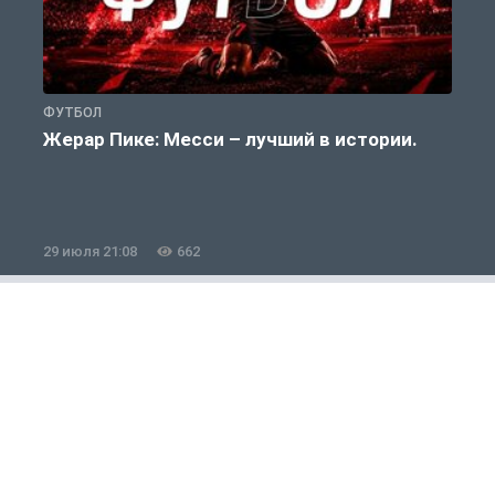
ФУТБОЛ
Ф
Жерар Пике: Месси – лучший в истории.
29 июля 21:08
662
2
Новости Спорта
1 из 12