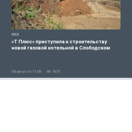
ЖКХ
Ж
«Т Плюс» приступила к строительству
новой газовой котельной в Слободском
04 августа 11:06
1075
0
Россия и мир
1 из 12