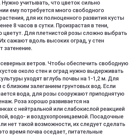
 Нужно учитывать, что цветок сильно
янии ему потребуется много свободного
растения, для их полноценного развития кусты
ее 8 часов в сутки. Произрастая в тени,
о цветут. Для плетнистой розы сложно выбрать
Их сажают вдоль высоких оград, у стен
т затенение.
 северных ветров. Чтобы обеспечить свободную
кустов около стен и оград нужно выдерживать
культуры уходят вглубь почвы на 1-1,2 м. Для
 с близким залеганием грунтовых вод. Если
ивается вода, для розы сооружают приподнятую
наж. Роза хорошо развивается на
нках с нейтральной или слабокислой реакцией
хлой, водо- и воздухопроницаемой. Посадочные
ли нет такой возможности, их следует сделать
 это время почва оседает, питательные