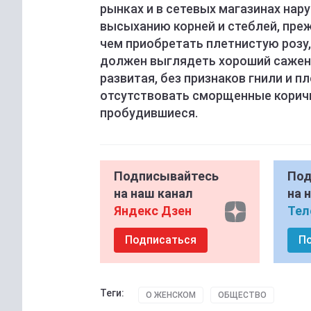
рынках и в сетевых магазинах нар
высыханию корней и стеблей, пр
чем приобретать плетнистую розу,
должен выглядеть хороший сажене
развитая, без признаков гнили и п
отсутствовать сморщенные коричн
пробудившиеся.
Подписывайтесь
Под
на наш канал
на 
Яндекс Дзен
Тел
Подписаться
П
Теги:
О ЖЕНСКОМ
ОБЩЕСТВО