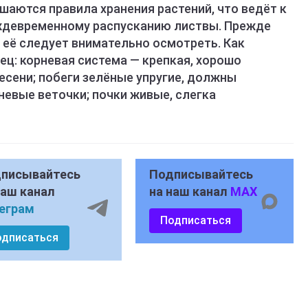
ушаются правила хранения растений, что ведёт к
еждевременному распусканию листвы. Прежде
 её следует внимательно осмотреть. Как
ц: корневая система — крепкая, хорошо
лесени; побеги зелёные упругие, должны
евые веточки; почки живые, слегка
писывайтесь
Подписывайтесь
наш канал
на наш канал
MAX
еграм
Подписаться
одписаться