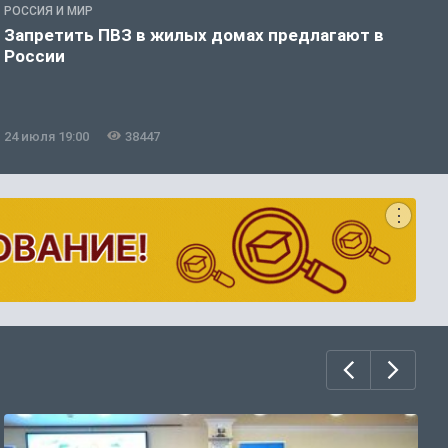
РОССИЯ И МИР
П
Запретить ПВЗ в жилых домах предлагают в
М
России
24 июля 19:00
38447
2