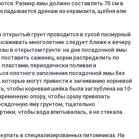
тся. Размер ямы должен составлять 70 см в
о укладывается дренаж из керамзита, щебня или
в открытый грунт проводится в сухой пасмурный
ысаживать многолетник следует ближе к вечеру.
озы в открытом грунте: на дне посадочной ямы
ё поставить саженец, корни распределить по
 пластами, периодически поливая и
ься плотного заполнения посадочной ямы без
 которые могут привести к загниванию корневой
ь, чтобы корневая шейка была заглублена на 10-
временную опору, чтобы сразу привязать
осадочную яму грунтом, тщательно
ртики, чтобы вода впитывалась, а не стекала.
купать в специализированных питомниках. На