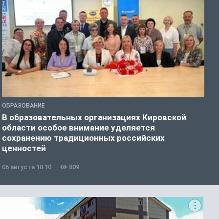
ОБРАЗОВАНИЕ
О
В образовательных организациях Кировской
К
области особое внимание уделяется
т
сохранению традиционных российских
ценностей
06 августа 18:10
809
0