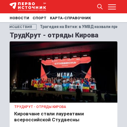
НОВОСТИ
СПОРТ
КАРТА-СПРАВОЧНИК
Вятке: в УМВД назвали причину гибели супругов из Кирово-Чепе
ТрудКрут - отряды Кирова
ТРУДКРУТ - ОТРЯДЫ КИРОВА
Кировчане стали лауреатами
всероссийской Студвесны