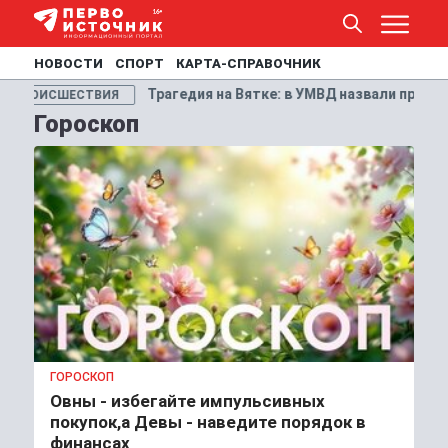
НОВОСТИ
СПОРТ
КАРТА-СПРАВОЧНИК
е: в УМВД назвали причину гибели супругов из Кирово-Чепецка
Гороскоп
ГОРОСКОП
Овны - избегайте импульсивных
покупок,а Девы - наведите порядок в
финансах